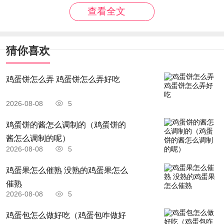
查看全文
长白山跟延吉市没半毛关系，以前没有，现在更没
有。北坡过去是归安图县。需要说明的是，延吉市
猜你喜欢
和安图县都是延边州下辖的市县，延吉市不代表延
边州，别搞混了。很多人把延吉市误认为延边州，
鸡蛋饼怎么弄 鸡蛋饼怎么弄好吃
其实延边州一共有6市2县，分别是延吉市、敦化
2026-08-08
5
市、图们市、龙井市、珲春市、和龙市、安图县、
鸡蛋饼的酱怎么调制的（鸡蛋饼的
汪清县。
酱怎么调制的呢）
2026-08-08
5
2006年之前二道白河镇(长白山北坡)行政划分归属
鸡蛋果怎么催熟 没熟的鸡蛋果怎么
延吉市，松江河镇(长白山西坡)、长白县(长白山南
催熟
2026-08-08
5
坡)行政划分归属白山市。2006年吉林省批准成立
长白山保护开发区管理委员会，长白山北坡、西
鸡蛋包怎么做好吃（鸡蛋包咋做好