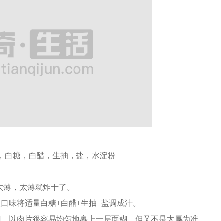
，白糖，白
醋
，生抽，盐，水淀粉
能太薄，太薄就炸干了。
口味将适量白糖+白
醋
+生抽+盐调成汁。
，以肉片很容易均匀地裹上一层面糊，但又不是太厚为准。