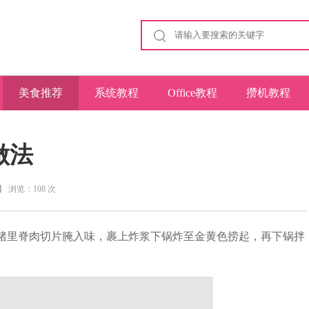
美食推荐
系统教程
Office教程
攒机教程
做法
】 浏览：108 次
猪
里脊
肉切片腌入味，裹上炸浆下锅炸至金黄色捞起，再下锅拌