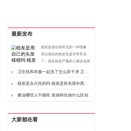
最新发布
脱发是现在很常见的一种现象，
所以现在的植发也是非常常见
了，很多脱发严重的人都会选择
去植发，那么我们便要了解一下
卫生纸和衣服一起洗了怎么弄干净 卫生纸使用注意事项
植发是用自己的头发移植吗？植
发的危害和后遗症？对于这个问
植发是永久性的吗 植发是拆东墙补西墙吗
题，很多小伙伴都很想知道答
酱油哪些人不能吃 老抽和生抽什么区别
案，下面赶快来了解下吧。植发
是用自己的头发移植吗植发是用
自己的头发移植的。植发手术采
用的是自体毛...
大家都在看