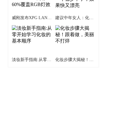
威刚发布XPG LANCER NEON RGB DDR5内存：60%覆盖RGB灯效
建议中年女人：化淡妆！这8步骤一个都少不了，效果快又漂亮
淡妆新手指南:从零开始学习化妆的基本顺序
化妆步骤大揭秘！跟着做，美丽不打烊