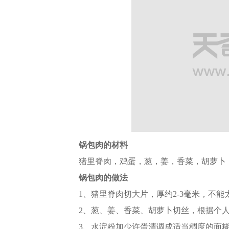
锅包肉的材
料
猪
里脊
肉，
鸡蛋
，葱，姜，
香菜
，
胡
萝卜
锅包肉的做法
1、猪
里脊
肉切大片，厚约2-3毫米，不
2、葱、姜、
香菜
、
胡
萝卜
切丝，根据个人
3、水淀粉加少许蛋清调成适当稠度的面糊